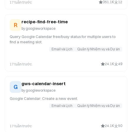
351.1K
12
17 tuần trước
recipe-find-free-time
R
by
googleworkspace
Query Google Calendar free/busy status for multiple users to
find a meeting slot.
Email và Lịch
Quản lý Nhiệm vụ và Dự án
24.1K
49
17 tuần trước
gws-calendar-insert
G
by
googleworkspace
Google Calendar: Create a new event.
Email và Lịch
Quản lý Nhiệm vụ và Dự án
24.1K
50
17 tuần trước