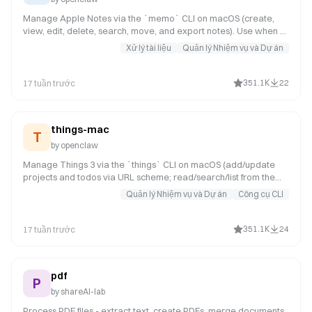
recipe-find-free-time (id: 2500)
Manage Apple Notes via the `memo` CLI on macOS (create,
gws-calendar-insert (id: 2432)
view, edit, delete, search, move, and export notes). Use when a
user asks OpenClaw to add a note, list notes, search notes, or
Xử lý tài liệu
Quản lý Nhiệm vụ và Dự án
manage note folders.
351.1K
22
17 tuần trước
things-mac
T
by
openclaw
Manage Things 3 via the `things` CLI on macOS (add/update
projects and todos via URL scheme; read/search/list from the
local Things database). Use when a user asks OpenClaw to add
Quản lý Nhiệm vụ và Dự án
Công cụ CLI
a task to Things, list inbox/today/upcoming, search tasks, or
inspect projects/areas/tags.
351.1K
24
17 tuần trước
pdf
P
by
shareAI-lab
Process PDF files - extract text, create PDFs, merge documents.