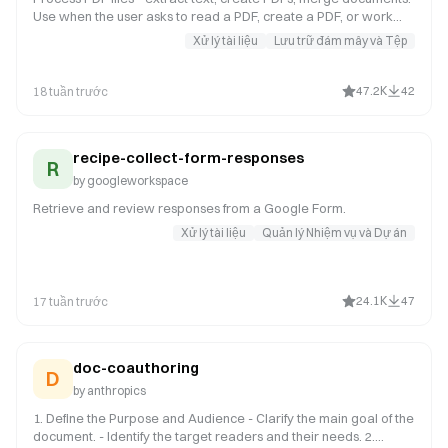
Use when the user asks to read a PDF, create a PDF, or work
with PDF files.
Xử lý tài liệu
Lưu trữ đám mây và Tệp
47.2K
42
18 tuần trước
recipe-collect-form-responses
R
by
googleworkspace
Retrieve and review responses from a Google Form.
Xử lý tài liệu
Quản lý Nhiệm vụ và Dự án
24.1K
47
17 tuần trước
doc-coauthoring
D
by
anthropics
1. Define the Purpose and Audience - Clarify the main goal of the
document. - Identify the target readers and their needs. 2.