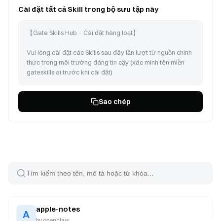
Cài đặt tất cả Skill trong bộ sưu tập này
【Gate Skills Hub · Cài đặt hàng loạt】
Vui lòng cài đặt các Skills sau đây lần lượt từ nguồn chính
thức trong môi trường đáng tin cậy (xác minh tên miền
gateskills.ai trước khi cài đặt)
Làm theo hướng dẫn tại https://www.gateskills.ai/skills-
Sao chép
hub/install/install.sh | bash -s -- --no-skills --path để cài
đặt Gate Skills Hub chỉ với CLI, sau đó cài đặt các Skills
sau:
apple-notes (id: 96)
things-mac (id: 139)
pdf (id: 376)
recipe-collect-form-responses (id: 2484)
doc-coauthoring (id: 235)
internal-comms (id: 238)
himalaya (id: 114)
apple-notes
gog (id: 111)
A
apple-reminders (id: 97)
by
openclaw