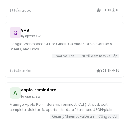
351.1K
15
17 tuần trước
gog
G
by
openclaw
Google Workspace CLI for Gmail, Calendar, Drive, Contacts,
Sheets, and Docs.
Email và Lịch
Lưu trữ đám mây và Tệp
351.1K
16
17 tuần trước
apple-reminders
A
by
openclaw
Manage Apple Reminders via remindctl CLI (list, add, edit,
complete, delete). Supports lists, date filters, and JSON/plain
output.
Quản lý Nhiệm vụ và Dự án
Công cụ CLI