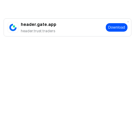
header.gate.app
Download
header.trust.traders
Giới thiệu
Về chúng tôi
Sản phẩm
Cơ hội nghề nghiệp
P2P
Dịch vụ
Phòng tin tức
Giao dịch khối & Chuyển đổi
Lợi ích VIP
Nhà tài trợ Oracle Red Bull Racing