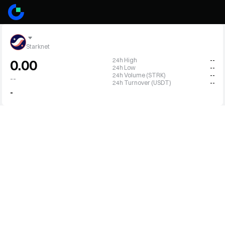
Starknet
24h High
--
0.00
24h Low
--
24h Volume (STRK)
--
--
24h Turnover (USDT)
--
-