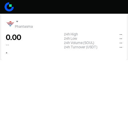
Phantasma
24h High
--
0.00
24h Low
--
24h Volume (SOUL)
--
--
24h Turnover (USDT)
--
-