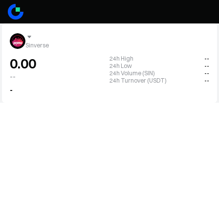
Sinverse
24h High
--
0.00
24h Low
--
24h Volume (SIN)
--
--
24h Turnover (USDT)
--
-