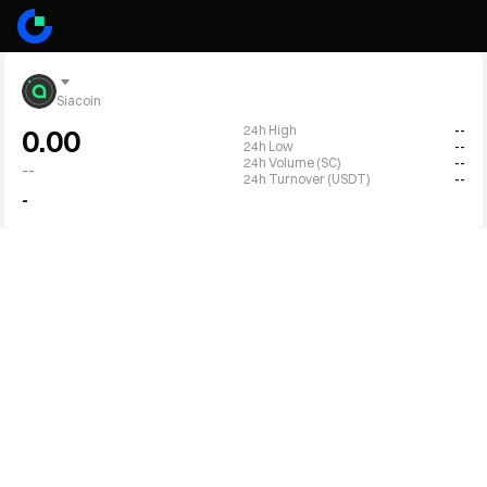
Siacoin
24h High
--
0.00
24h Low
--
24h Volume (SC)
--
--
24h Turnover (USDT)
--
-