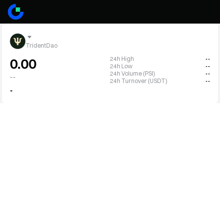
TridentDao
24h High
--
0.00
24h Low
--
24h Volume (PSI)
--
--
24h Turnover (USDT)
--
-