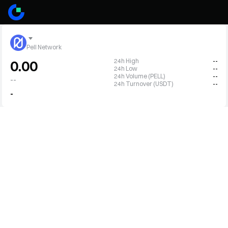
Pell Network
24h High
--
0.00
24h Low
--
24h Volume (PELL)
--
--
24h Turnover (USDT)
--
-