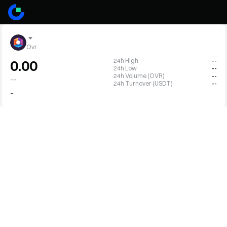
Ovr
24h High
--
0.00
24h Low
--
24h Volume (OVR)
--
--
24h Turnover (USDT)
--
-