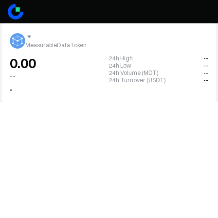
MeasurableDataToken
24h High
--
0.00
24h Low
--
24h Volume (MDT)
--
--
24h Turnover (USDT)
--
-