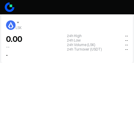
LSK
24h High
--
0.00
24h Low
--
24h Volume (LSK)
--
--
24h Turnover (USDT)
--
-