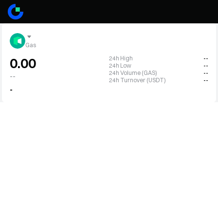
Gas
24h High
--
0.00
24h Low
--
24h Volume (GAS)
--
--
24h Turnover (USDT)
--
-