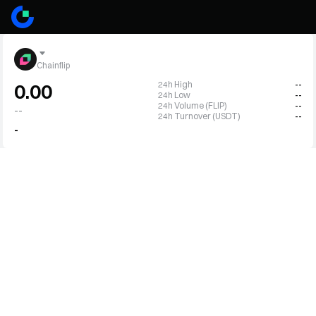
Chainflip
24h High
--
0.00
24h Low
--
24h Volume (FLIP)
--
--
24h Turnover (USDT)
--
-