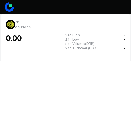
deBridge
24h High
--
0.00
24h Low
--
24h Volume (DBR)
--
--
24h Turnover (USDT)
--
-