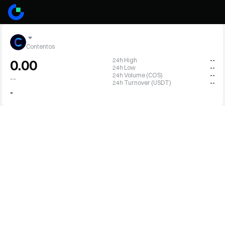
Contentos
24h High
--
0.00
24h Low
--
24h Volume (COS)
--
--
24h Turnover (USDT)
--
-