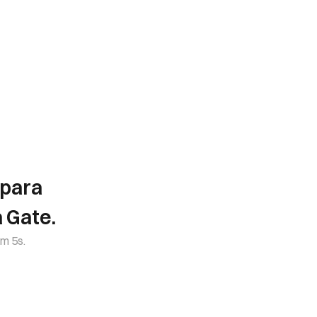
 para
 Gate.
em 5s.