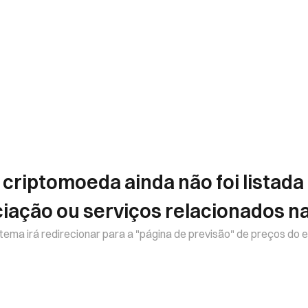
 criptomoeda ainda não foi listada
iação ou serviços relacionados na
tema irá redirecionar para a "página de previsão" de preços do 