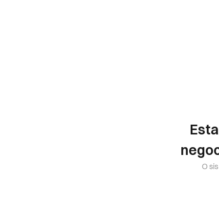
Esta
negoc
O sis