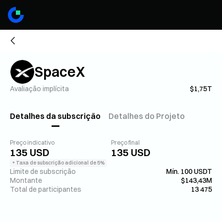
SpaceX
Avaliação implícita
$1,75T
Detalhes da subscrição
Detalhes do Projeto
Preço indicativo
Preço final
135 USD
135 USD
+ Taxa de subscrição adicional de 5%
Limite de subscrição
Mín. 100 USDT
Montante
$143,43M
Total de participantes
13 475