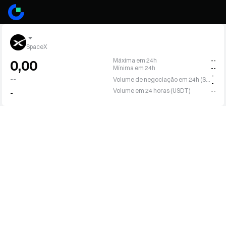
SpaceX
Máxima em 24h
--
0,00
Mínima em 24h
--
-
--
Volume de negociação em 24h (SPCX)
-
Volume em 24 horas (USDT)
--
-