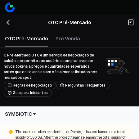
OTC Pré-Mercado
OTC Pré-Mercado
Pré Venda
O Pré-Mercado OTC é um serviço de negociação de
balcão que permite aos usuários comprar e vender
novos tokens a preços e quantidades esperados
antes que os tokens sejam oficialmente listados nos
mercados spot.
Regras de negociação
Perguntas Frequentes
Guia para Iniciantes
SYMBIOTIC
The current token credential, or Points, is issued based on a total 
supply of 100.0B. After the project team releases the total supply of 