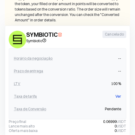
the token, your filled order amount in points will be converted to 
tokens based on the conversion ratio. The order size will remain 
unchanged after the conversion. You can check the "Converted 
Amount" in order details.
SYMBIOTIC
Cancelado
Symbiotic
Horário da negociação
--
Prazo de entrega
--
LTV
100
%
Taxa de tarifa
Ver
Taxa de Conversão
Pendente
Preço final
0.06999
USDT
Lance mais alto
0
USDT
Oferta mais baixa
0
USDT