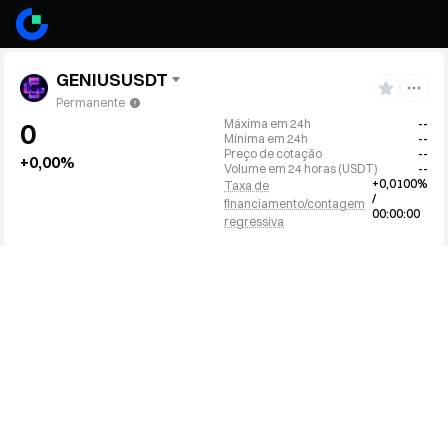
GENIUSUSDT
Permanente
Máxima em 24h
--
0
Mínima em 24h
--
Preço de cotação
--
+0,00%
Volume em 24 horas
(
USDT
)
--
+0,0100%
Taxa de
/
financiamento/contagem
00:00:00
regressiva