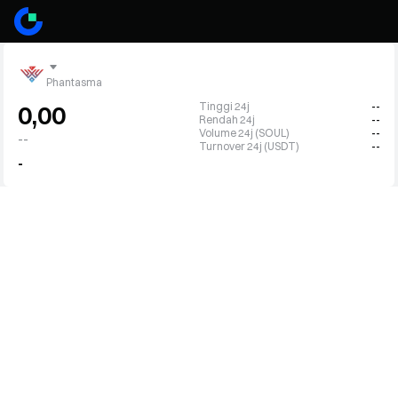
Phantasma
Tinggi 24j
--
0,00
Rendah 24j
--
Volume 24j (SOUL)
--
--
Turnover 24j (USDT)
--
-