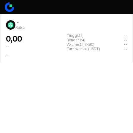
Rubic
Tinggi 24j
--
0,00
Rendah 24j
--
Volume 24j (RBC)
--
--
Turnover 24j (USDT)
--
-