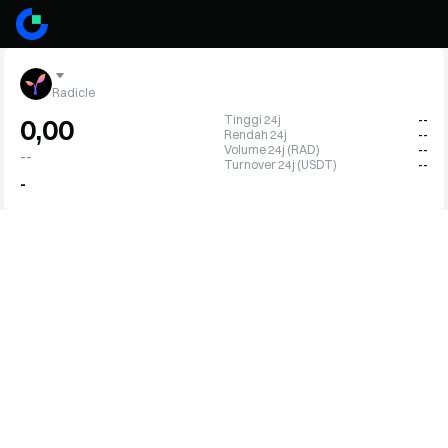
Radicle
Tinggi 24j
--
0,00
Rendah 24j
--
Volume 24j (RAD)
--
--
Turnover 24j (USDT)
--
-