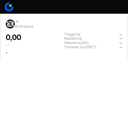
R2 Protocol
Tinggi 24j
--
0,00
Rendah 24j
--
Volume 24j (R2)
--
--
Turnover 24j (USDT)
--
-