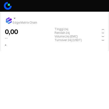
Edge Matrix Chain
Tinggi 24j
--
0,00
Rendah 24j
--
Volume 24j (EMC)
--
--
Turnover 24j (USDT)
--
-