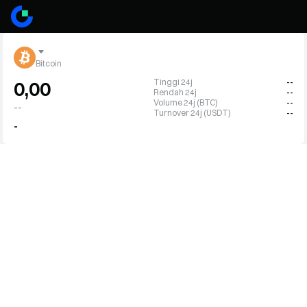
Bitcoin
Tinggi 24j
--
0,00
Rendah 24j
--
Volume 24j (BTC)
--
--
Turnover 24j (USDT)
--
-