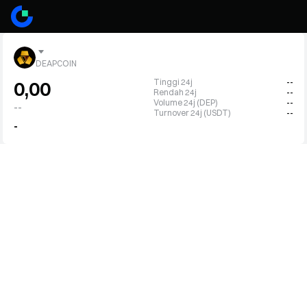
DEAPCOIN
Tinggi 24j
--
0,00
Rendah 24j
--
Volume 24j (DEP)
--
--
Turnover 24j (USDT)
--
-