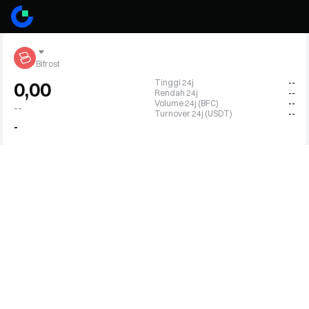
Bifrost
Tinggi 24j
--
0,00
Rendah 24j
--
Volume 24j (BFC)
--
--
Turnover 24j (USDT)
--
-