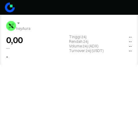
heyAura
Tinggi 24j
--
0,00
Rendah 24j
--
Volume 24j (ADX)
--
--
Turnover 24j (USDT)
--
-