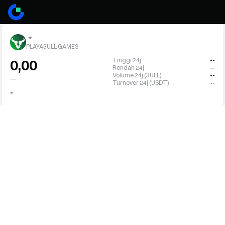
PLAYA3ULL GAMES
Tinggi 24j
--
0,00
Rendah 24j
--
Volume 24j (3ULL)
--
--
Turnover 24j (USDT)
--
-