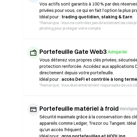
Vos actifs sont garantis à 100 % par des réserves,
privées pour vous, ce qui en fait l’option la plus p
Idéal pour :
trading quotidien, staking & Earn
*
Remarque : Vous ne contrôlez pas directement les clés priv
phishing pour protéger votre compte.
Portefeuille Gate Web3
Autogarde
Vous détenez vos propres clés privées, sécurisé
protection renforcée. Accédez aux applications 
directement depuis votre portefeuille.
Idéal pour :
accès DeFi et contrôle à long term
*
Remarque : Vous êtes entièrement responsable de vos clés.
Portefeuille matériel à froid
Hors ligne
Sécurité maximale grâce à la conservation des clé
appareils comme Ledger, Trezor ou Tangem. Idéal po
qu’un accès fréquent.
Idéal pour :
gros portefeuilles et HODLing