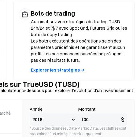
Bots de trading
Automatisez vos stratégies de trading TUSD
24h/24 et 7j/7 avec Spot Grid, Futures Grid ou les
bots de copy trading.
Les bots exécutent des opérations selon des
,
paramètres prédéfinis et ne garantissent aucun
profit. Les performances passées ne préjugent
pas des résultats futurs.
Explorer les stratégies →
els sur TrueUSD (TUSD)
calculateur ci-dessous pour explorer l’évolution d’un investissement
Année
Montant
arché
$
* Source des données : Gate Market Data. Les chiffres sont
approximatifs et mis à jour périodiquement.