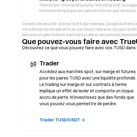
*
Remarque : moins pratique pour le trading actif. Sauvegar
forme numérique (pas de captures d’écran, pas de cloud).
Conseils de sécurité : Activez la 2FA (par exemple, Google Authenti
votre phrase de récupération ou vos clés privées avec qui que ce soi
test avec un petit montant avant de transférer des sommes importan
Que pouvez-vous faire avec Tru
Découvrez ce que vous pouvez faire avec vos TUSD dans l
Trader
Accédez aux marchés spot, sur marge et futures
pour les paires TUSD avec une liquidité profonde.
Le trading sur marge et sur contrats à terme
implique un effet de levier et comporte un risque
accru de perte. N’investissez que des fonds que
vous pouvez vous permettre de perdre.
Trader TUSD/USDT →