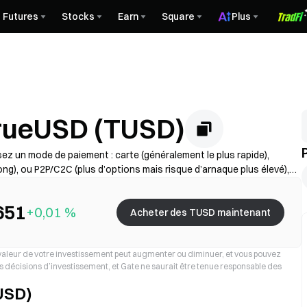
Futures
Stocks
Earn
Square
Plus
rueUSD (TUSD)
z un mode de paiement : carte (généralement le plus rapide),
ong), ou P2P/C2C (plus d’options mais risque d’arnaque plus élevé),
 effectuez la vérification KYC si nécessaire et sécurisez votre compte
ement varient selon la région et le prestataire.
651
+0,01 %
Acheter des TUSD maintenant
 valeur de votre investissement peut augmenter ou diminuer, et vous pouvez
vos décisions d’investissement, et Gate ne saurait être tenue responsable des
USD)