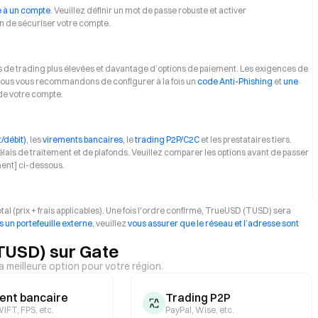
e à un compte
. Veuillez définir un mot de passe robuste et activer
in de sécuriser votre compte.
s de trading plus élevées et davantage d’options de paiement. Les exigences de
. Nous vous recommandons de configurer à la fois un
code Anti-Phishing
et
une
 de votre compte.
/débit)
, les
virements bancaires
, le
trading P2P/C2C
et les prestataires tiers.
ais de traitement et de plafonds. Veuillez comparer les options avant de passer
ment] ci-dessous.
otal (prix + frais applicables). Une fois l'ordre confirmé, TrueUSD (TUSD) sera
rs un portefeuille externe
, veuillez
vous assurer que le réseau et l’adresse sont
TUSD) sur Gate
la meilleure option pour votre région.
ent bancaire
Trading P2P
IFT, FPS, etc.
PayPal, Wise, etc.