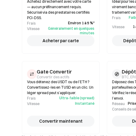
Achetez directement avec votre carte
Idéal pour les
— aucun préfinancement requis.
virement banca
Sécurisé via des prestataires certifiés
traitement var
Faib
PCI-DSS.
Frais
Environ 1 à 5 %*
Frais
1 
Vitesse
Généralement en quelques
Vitesse
minutes
Acheter par carte
Dépôt
Gate Convertir
Dépôt
Convertir des actifs
BTC, ER
Vous détenez des USDT ou de l’ETH ?
Déposez des 
Convertissez-les en TUSD en un clic. Un
portefeuilles 
léger spread peut s’appliquer.
Vérifiez le ré
Ultra-faible (spread)
Frais
l’envoi.
Instantané
Pris
Vitesse
Réseau
Conseils de sé
Convertir maintenant
D