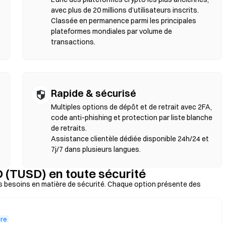
gas s’appliquent et les prix peuvent différer des marchés centralisés
avec plus de 20 millions d’utilisateurs inscrits.
ctivité sur les DEX se déroule sur des blockchains compatibles EVM
Classée en permanence parmi les principales
plateformes mondiales par volume de
transactions.
Rapide & sécurisé
Multiples options de dépôt et de retrait avec 2FA,
code anti-phishing et protection par liste blanche
de retraits.
Assistance clientèle dédiée disponible 24h/24 et
7j/7 dans plusieurs langues.
(TUSD) en toute sécurité
s besoins en matière de sécurité. Chaque option présente des
ire