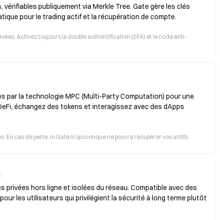
 vérifiables publiquement via Merkle Tree. Gate gère les clés
ratique pour le trading actif et la récupération de compte.
ées. Activez toujours la double authentification (2FA) et le code anti-
es par la technologie MPC (Multi-Party Computation) pour une
DeFi, échangez des tokens et interagissez avec des dApps
e
 En cas de perte, ni Gate ni quiconque ne pourra récupérer vos actifs.
s privées hors ligne et isolées du réseau. Compatible avec des
ur les utilisateurs qui privilégient la sécurité à long terme plutôt