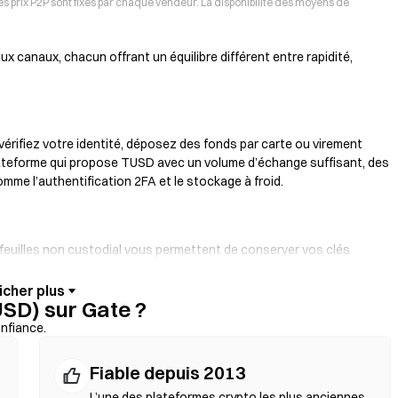
r. Les prix P2P sont fixés par chaque vendeur. La disponibilité des moyens de
 canaux, chacun offrant un équilibre différent entre rapidité,
 vérifiez votre identité, déposez des fonds par carte ou virement
lateforme qui propose TUSD avec un volume d’échange suffisant, des
omme l’authentification 2FA et le stockage à froid.
rtefeuilles non custodial vous permettent de conserver vos clés
rface du portefeuille. Certains portefeuilles prennent aussi en
ar carte bancaire sans passer par un exchange. Sauvegardez
SD) sur Gate ?
ntrat avant de confirmer une transaction.
onfiance.
Fiable depuis 2013
isent des smart contracts pour exécuter les swaps on-chain, sans
compatible, sélectionnez votre paire de tokens, définissez la
L’une des plateformes crypto les plus anciennes,