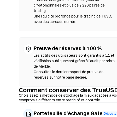
tolérance de slippage puis confirmez le swap. Des frais de 
cryptomonnaies et plus de 2 220 paires de
en raison de la profondeur de liquidité. La majorité de l’a
trading.
comme Ethereum, BNB Chain et Polygon.
Une liquidité profonde pour le trading de TUSD,
avec des spreads serrés.
Preuve de réserves à 100 %
Les actifs des utilisateurs sont garantis à 1:1 et
vérifiables publiquement grâce à l’audit par arbre
de Merkle.
Consultez le dernier rapport de preuve de
réserves sur notre page dédiée.
Comment conserver des TrueUSD 
Choisissez la méthode de stockage la mieux adaptée à vo
compromis différents entre praticité et contrôle.
Portefeuille d'échange Gate
Déposita