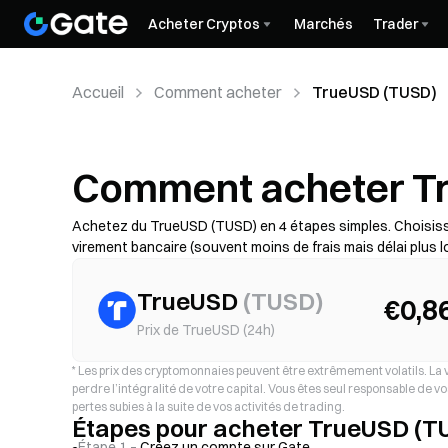
Acheter Cryptos
Marchés
Trader
Accueil
Comment acheter
TrueUSD (TUSD)
Comment acheter T
Achetez du TrueUSD (TUSD) en 4 étapes simples. Choisisse
virement bancaire (souvent moins de frais mais délai plus l
puis vérifiez le coût total (frais du prestataire + spread),
avec la 2FA. Disponibilité, plafonds, frais et délais de trait
TrueUSD
(
TUSD
)
€0,8
Prix de TrueUSD (24h)
*
Les prix des cryptomonnaies peuvent être extrêmement volatils. La
perdre l’intégralité de votre capital. Vous êtes seul responsable de 
pertes subies à la suite de vos activités de trading.
Étapes pour acheter TrueUSD (T
Étape 1 –
Créez un compte sur Gate