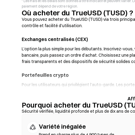
* Les frais et les délais sont donnés à titre indicatif et peuvent varie
paiement dépend de votre région.
Où acheter du TrueUSD (TUSD) ?
Vous pouvez acheter du TrueUSD (TUSD) via trois principaux
contrôle et facilité d’utilisation.
Exchanges centralisés (CEX)
L’option la plus simple pour les débutants. Inscrivez-vous,
bancaire, puis passez un ordre d’achat. Choisissez une p
frais transparents et des dispositifs de sécurité solides c
Portefeuilles crypto
Pour les utilisateurs qui privilégient l’auto-garde. Les po
privées et d’échanger des tokens directement depuis l’inte
charge un on-ramp fiat, permettant d’acheter des TUSD p
Pourquoi acheter du TrueUSD (TU
toujours votre phrase seed et vérifiez les adresses de co
Sécurité vérifiée, liquidité profonde et plus de dix ans de c
Échanges décentralisés (DEX)
Variété inégalée
Tradez en peer-to-peer sans intermédiaires. Les DEX util
inscription ni vérification d’identité. Connectez un wallet 
Prend en charge plus de 4 900 types de