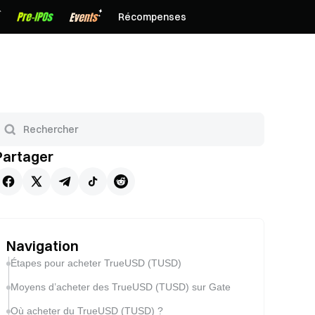
Récompenses
Partager
Navigation
Étapes pour acheter TrueUSD (TUSD)
Moyens d’acheter des TrueUSD (TUSD) sur Gate
Où acheter du TrueUSD (TUSD) ?