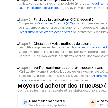
Utilisez votre email ou votre numéro de téléphone pour
vous inscrir
l'authentification à deux facteurs (2FA)
avant votre premier trade af
Étape 2 –
Finalisez la vérification KYC & sécurité
Complétez la
Vérification d'identité (KYC)
pour débloquer des limite
vérification peuvent varier selon la région et le mode de paiement
liste d'autorisation d'adresses de retrait
pour renforcer la sécurité
Étape 3 –
Choisissez votre méthode de paiement
Les méthodes prises en charge incluent les
cartes bancaires (crédit
Chaque méthode présente des différences en termes de frais, de dél
un ordre. Pour plus de détails, consultez la section [Modes de paie
Étape 4 –
Vérifier, confirmer et acheter TrueUSD (TUSD)
Vérifiez attentivement les détails de votre ordre, y compris le coût t
déposé sur votre portefeuille Spot Gate. Si vous souhaitez
retirer ve
corrects
et effectuer d’abord un petit transfert de test.
Moyens d’acheter des TrueUSD (
Comparez les frais, la rapidité et les plafonds. Choisissez 
Paiement par carte
Virem
Visa, Mastercard, Apple Pay
SEPA, SW