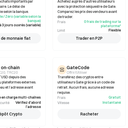
 achats importants par
Achetez auprès d'autres utilisateurs
ire. Le délai de
avec la protection séquestre de Gate.
ie selon la banque.
Comparez les prix des vendeurs avant
le / Zéro (variable selon la
de trader.
banque)
0 frais de trading sur la
Frais
à 3 jours ouvrés (variable)
plateforme*
Flexible
Limit
 de monnaie fiat
Trader en P2P
 on-chain
GateCode
C20, TRC20
Offrir/Utiliser
TUSD depuis des
Transférez des cryptos entre
ou plateformes externes.
utilisateurs Gate grâce à un code de
seau et l’adresse avant
retrait. Aucun frais, aucune adresse
requise.
e en charge multi-chaînes
Gratuit
Frais
Vérifiez d'abord
Instantané
curité
Vitesse
l'adresse
épôt Crypto
Racheter