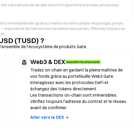
dez votre phrase de récupération hors ligne et ne la stockez jamais sous
cator) immédiatement après la création de votre compte. Ne partagez jamais
t — le personnel de Gate ne vous les demandera jamais. Effectuez toujours un
tes.
eUSD (TUSD) ?
’ensemble de l’écosystème de produits Gate.
Web3 & DEX
Nouvelle fonctionnalité
Tradez on-chain en gardant la pleine maîtrise de
vos fonds grâce au portefeuille Web3 Gate.
Interagissez avec les protocoles DeFi et
échangez des tokens directement.
Les transactions on-chain sont irréversibles.
Vérifiez toujours l'adresse du contrat et le réseau
avant de confirmer.
Aller vers le DEX →