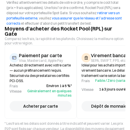
Vérifiez attentivement les détails de votre ordre, y compris le coût total
(prix + frais applicables). Une fois l'ordre confirmé, Rocket Pool (RPL) sera
déposé sur votre portefeuille Spot Gate. Si vous souhaitez
retirer vers un
portefeuille externe
, veuillez
vous assurer que le réseau et l’adresse sont
corrects
et effectuer d’abord un petit transfert de test.
Moyens d’acheter des Rocket Pool (RPL) sur
Gate
Comparez les frais, la rapidité et les plafonds. Choisissez la meilleure option
pour votre région.
Paiement par carte
Virement bancair
Visa, Mastercard, Apple Pay
SEPA, SWIFT, FPS, etc.
Achetez directement avec votre carte
Idéal pour les achats importan
— aucun préfinancement requis.
virement bancaire. Le délai de
Sécurisé via des prestataires certifiés
traitement varie selon la banq
Faible / Zéro (variabl
PCI-DSS.
Frais
Environ 1 à 5 %*
Frais
1 à 3 jours ouvrés (
Vitesse
Généralement en quelques
Vitesse
minutes
Acheter par carte
Dépôt de monnaie f
* Les frais et les délais sont donnés à titre indicatif et peuvent varier. Les prix
P2P sont fixés par chaque vendeur. La disponibilité des moyens de paiement