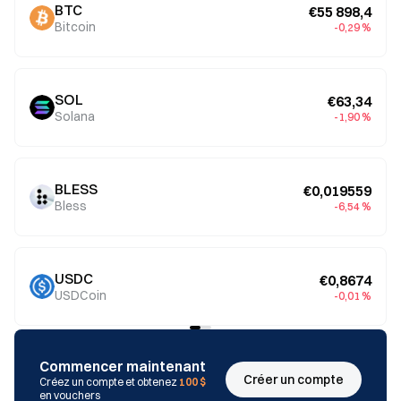
BTC
€55 898,4
Bitcoin
-0,29 %
SOL
€63,34
Solana
-1,90 %
BLESS
€0,019559
Bless
-6,54 %
USDC
€0,8674
USDCoin
-0,01 %
Commencer maintenant
Créer un compte
Créez un compte et obtenez
100 $
en vouchers