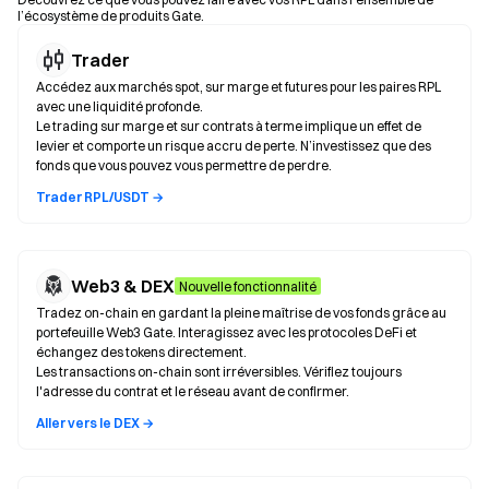
l’écosystème de produits Gate.
Trader
Accédez aux marchés spot, sur marge et futures pour les paires RPL
avec une liquidité profonde.
Le trading sur marge et sur contrats à terme implique un effet de
levier et comporte un risque accru de perte. N’investissez que des
fonds que vous pouvez vous permettre de perdre.
Trader RPL/USDT →
Web3 & DEX
Nouvelle fonctionnalité
Tradez on-chain en gardant la pleine maîtrise de vos fonds grâce au
portefeuille Web3 Gate. Interagissez avec les protocoles DeFi et
échangez des tokens directement.
Les transactions on-chain sont irréversibles. Vérifiez toujours
l'adresse du contrat et le réseau avant de confirmer.
Aller vers le DEX →