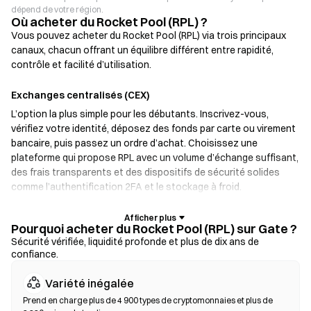
dépend de votre région.
Où acheter du Rocket Pool (RPL) ?
Vous pouvez acheter du Rocket Pool (RPL) via trois principaux
canaux, chacun offrant un équilibre différent entre rapidité,
contrôle et facilité d’utilisation.
Exchanges centralisés (CEX)
L’option la plus simple pour les débutants. Inscrivez-vous,
vérifiez votre identité, déposez des fonds par carte ou virement
bancaire, puis passez un ordre d’achat. Choisissez une
plateforme qui propose RPL avec un volume d’échange suffisant,
des frais transparents et des dispositifs de sécurité solides
comme l’authentification 2FA et le stockage à froid.
Portefeuilles crypto
Pourquoi acheter du Rocket Pool (RPL) sur Gate ?
Pour les utilisateurs qui privilégient l’auto-garde. Les
Sécurité vérifiée, liquidité profonde et plus de dix ans de
confiance.
portefeuilles non custodial vous permettent de conserver vos
clés privées et d’échanger des tokens directement depuis
Variété inégalée
l’interface du portefeuille. Certains portefeuilles prennent aussi
en charge un on-ramp fiat, permettant d’acheter des RPL par
Prend en charge plus de 4 900 types de cryptomonnaies et plus de