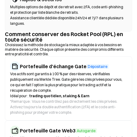
Multiples options de dépôt et de retrait avec 2FA, code anti-phishing
et protection par liste blanche de retraits.
Assistance clientèle dédiée disponible 24h/24 et 7j/7 dans plusieurs
langues.
Comment conserver des Rocket Pool (RPL) en
toute sécurité
Choisissez la méthode de stockage la mieux adaptée à vos besoins en
matière de sécurité. Chaque option présente des compromis différents
entre praticité et contrôle.
Portefeuille d'échange Gate
Dépositaire
Vos actifs sont garantis à 100 % par des réserves, vérifiables
publiquement via Merkle Tree. Gate gère les clés privées pour vous,
ce qui en fait l’option la plus pratique pour le trading actif et la
récupération de compte.
Idéal pour :
trading quotidien, staking & Earn
*
Remarque : Vous ne contrôlez pas directement les clés privées.
Activez toujours la double authentification (2FA) et le code anti-
phishing pour protéger votre compte.
Portefeuille Gate Web3
Autogarde