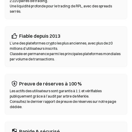
2 220 paires de trading.
carte bancaire sans passer par un exchange. Sauvegardez
Une liquidité profonde pour le trading de RPL, avec des spreads
toujours votre phrase seed et vérifiez les adresses de contrat
serrés.
avant de confirmer une transaction.
Échanges décentralisés (DEX)
Fiable depuis 2013
Tradez en peer-to-peer sans intermédiaires. Les DEX utilisent
des smart contracts pour exécuter les swaps on-chain, sans
L’une des plateformes crypto les plus anciennes, avec plus de 20
millions d’utilisateurs inscrits.
inscription ni vérification d’identité. Connectez un wallet
Classée en permanence parmi les principales plateformes mondiales
compatible, sélectionnez votre paire de tokens, définissez la
par volume de transactions.
tolérance de slippage puis confirmez le swap. Des frais de gas
s’appliquent et les prix peuvent différer des marchés centralisés
en raison de la profondeur de liquidité. La majorité de l’activité
sur les DEX se déroule sur des blockchains compatibles EVM
Preuve de réserves à 100 %
comme Ethereum, BNB Chain et Polygon.
Les actifs des utilisateurs sont garantis à 1:1 et vérifiables
publiquement grâce à l’audit par arbre de Merkle.
Consultez le dernier rapport de preuve de réserves sur notre page
dédiée.
Rapide & sécurisé