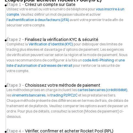
Étape 1 –
Créez un compte sur Gate
Utilisez votre email ou votre numéro de téléphone pour
vous inscrire à un
compte
. Veuillez définir un mot de passe robuste et activer
l'authentification à deux facteurs (2FA)
avant votre premier trade afin de
sécuriser votre compte.
Étape 2 –
Finalisez la vérification KYC & sécurité
Complétez la
Vérification d'identité (KYC)
pour débloquer des limites de
trading plus élevées et davantage d’options de paiement. Les exigences
de vérification peuvent varier selon la région et le mode de paiement. Nous
vous recommandons de configurer à la fois un
code Anti-Phishing
et
une
liste d'autorisation d'adresses de retrait
pour renforcer la sécurité de
votre compte.
Étape 3 –
Choisissez votre méthode de paiement
Les méthodes prises en charge incluent les
cartes bancaires (crédit/débit)
,
les
virements bancaires
, le
trading P2P/C2C
et les prestataires tiers.
Chaque méthode présente des différences en termes de frais, de délais de
traitement et de plafonds. Veuillez comparer les options avant de passer un
ordre. Pour plus de détails, consultez la section [Modes de paiement] ci-
dessous.
Étape 4 –
Vérifier, confirmer et acheter Rocket Pool (RPL)