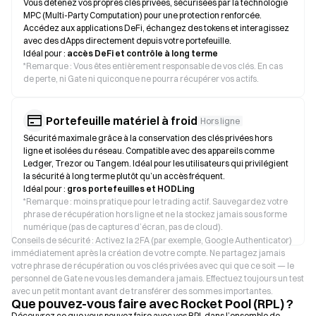
Vous détenez vos propres clés privées, sécurisées par la technologie
MPC (Multi-Party Computation) pour une protection renforcée.
Accédez aux applications DeFi, échangez des tokens et interagissez
avec des dApps directement depuis votre portefeuille.
Idéal pour :
accès DeFi et contrôle à long terme
*
Remarque : Vous êtes entièrement responsable de vos clés. En cas
de perte, ni Gate ni quiconque ne pourra récupérer vos actifs.
Portefeuille matériel à froid
Hors ligne
Sécurité maximale grâce à la conservation des clés privées hors
ligne et isolées du réseau. Compatible avec des appareils comme
Ledger, Trezor ou Tangem. Idéal pour les utilisateurs qui privilégient
la sécurité à long terme plutôt qu’un accès fréquent.
Idéal pour :
gros portefeuilles et HODLing
*
Remarque : moins pratique pour le trading actif. Sauvegardez votre
phrase de récupération hors ligne et ne la stockez jamais sous forme
numérique (pas de captures d’écran, pas de cloud).
Conseils de sécurité : Activez la 2FA (par exemple, Google Authenticator)
immédiatement après la création de votre compte. Ne partagez jamais
votre phrase de récupération ou vos clés privées avec qui que ce soit — le
personnel de Gate ne vous les demandera jamais. Effectuez toujours un test
avec un petit montant avant de transférer des sommes importantes.
Que pouvez-vous faire avec Rocket Pool (RPL) ?
Découvrez ce que vous pouvez faire avec vos RPL dans l’ensemble de