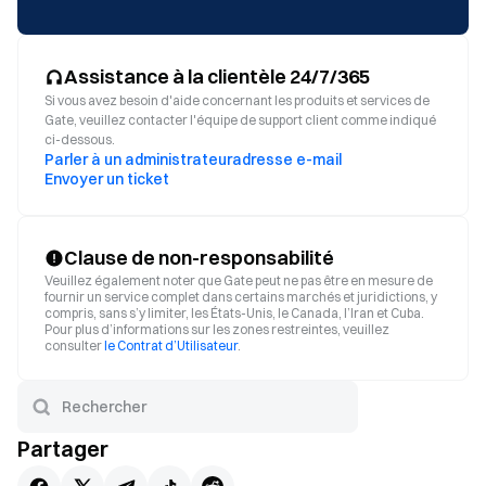
Assistance à la clientèle 24/7/365
Si vous avez besoin d'aide concernant les produits et services de
Gate, veuillez contacter l'équipe de support client comme indiqué
ci-dessous.
Parler à un administrateur
adresse e-mail
Envoyer un ticket
Clause de non-responsabilité
Veuillez également noter que Gate peut ne pas être en mesure de
fournir un service complet dans certains marchés et juridictions, y
compris, sans s’y limiter, les États-Unis, le Canada, l’Iran et Cuba.
Pour plus d’informations sur les zones restreintes, veuillez
consulter
le Contrat d’Utilisateur
.
Partager