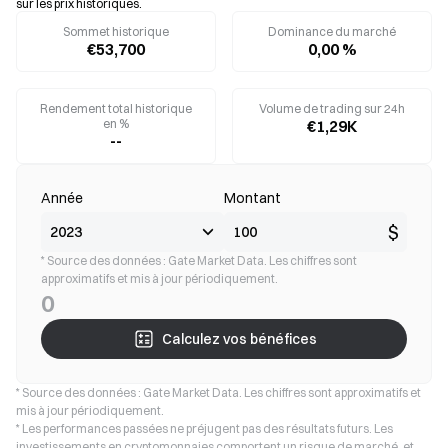
sur les prix historiques.
Sommet historique
Dominance du marché
€53,700
0,00 %
Rendement total historique
Volume de trading sur 24h
en %
€1,29K
--
Année
Montant
$
* Source des données : Gate Market Data. Les chiffres sont
approximatifs et mis à jour périodiquement.
0
Calculez vos bénéfices
* Source des données : Gate Market Data. Les chiffres sont approximatifs et
mis à jour périodiquement.
* Les performances passées ne préjugent pas des résultats futurs. Les
investissements en cryptomonnaies comportent un risque de marché, et