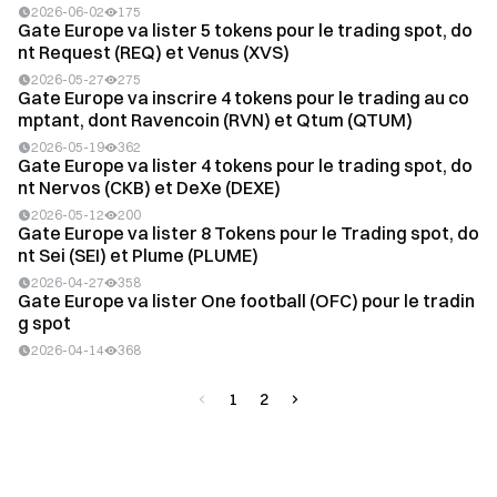
2026-06-02
175
Gate Europe va lister 5 tokens pour le trading spot, do
nt Request (REQ) et Venus (XVS)
2026-05-27
275
Gate Europe va inscrire 4 tokens pour le trading au co
mptant, dont Ravencoin (RVN) et Qtum (QTUM)
2026-05-19
362
Gate Europe va lister 4 tokens pour le trading spot, do
nt Nervos (CKB) et DeXe (DEXE)
2026-05-12
200
Gate Europe va lister 8 Tokens pour le Trading spot, do
nt Sei (SEI) et Plume (PLUME)
2026-04-27
358
Gate Europe va lister One football (OFC) pour le tradin
g spot
2026-04-14
368
1
2