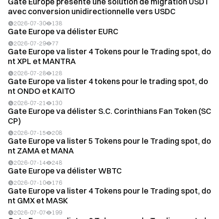
Gate Europe présente une solution de migration USDT
avec conversion unidirectionnelle vers USDC
2026-07-30
138
Gate Europe va délister EURC
2026-07-29
77
Gate Europe va lister 4 Tokens pour le Trading spot, do
nt XPL et MANTRA
2026-07-28
128
Gate Europe va lister 4 tokens pour le trading spot, do
nt ONDO et KAITO
2026-07-21
130
Gate Europe va délister S.C. Corinthians Fan Token (SC
CP)
2026-07-15
208
Gate Europe va lister 5 Tokens pour le Trading spot, do
nt ZAMA et MANA
2026-07-14
248
Gate Europe va délister WBTC
2026-07-10
176
Gate Europe va lister 4 Tokens pour le Trading spot, do
nt GMX et MASK
2026-07-07
199