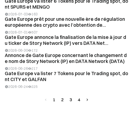
Gate Europe va lister 6 Tokens pour le Trading spot, do
nt SPURS et MENGO
2026-07-03
163
Gate Europe prêt pour une nouvelle ère de régulation
européenne des crypto avec l’obtention de...
2026-07-01
507
Gate Europe annonce la finalisation de la mise à jour d
u ticker de Story Network (IP) vers DATA Net...
2026-06-30
172
Annonce de Gate Europe concernant le changement d
e nom de Story Network (IP) en DATA Network (DATA)
2026-06-26
217
Gate Europe va lister 7 Tokens pour le Trading spot, do
nt CITY et GALFAN
2026-06-24
225
1
2
3
4