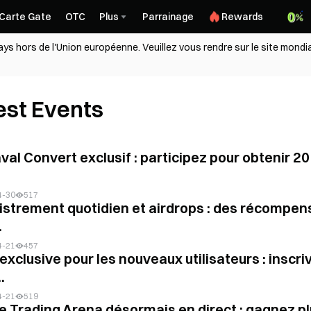
Carte Gate
OTC
Plus
Parrainage
Rewards
ys hors de l'Union européenne. Veuillez vous rendre sur le site mondia
est Events
val Convert exclusif : participez pour obtenir 
4-30
517
istrement quotidien et airdrops : des récompen
.
4-21
457
exclusive pour les nouveaux utilisateurs : inscr
.
4-21
519
e Trading Arena désormais en direct : gagnez 