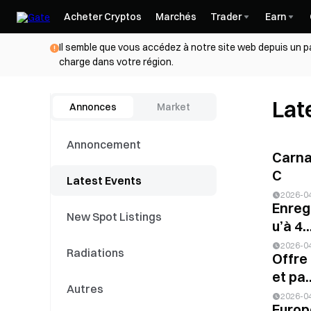
Acheter Cryptos
Marchés
Trader
Earn
Il semble que vous accédez à notre site web depuis un pa
charge dans votre région.
Lat
Annonces
Market
Annoncement
Carna
C
Latest Events
2026-0
Enreg
New Spot Listings
u’à 4..
2026-0
Radiations
Offre 
et pa..
Autres
2026-0
Europ