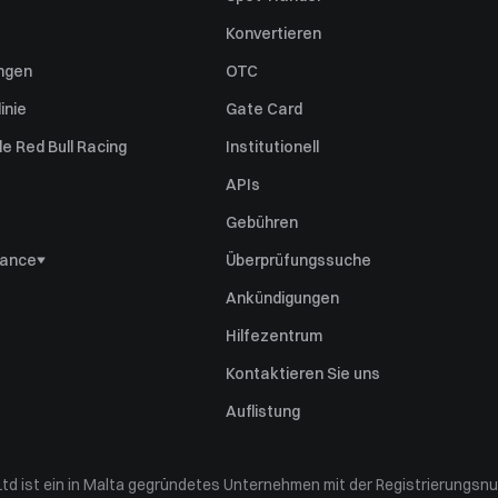
Konvertieren
ngen
OTC
inie
Gate Card
e Red Bull Racing
Institutionell
APIs
Gebühren
iance
Überprüfungssuche
erklärung
Ankündigungen
hwerden
Hilfezentrum
uss
Kontaktieren Sie uns
Auflistung
td ist ein in Malta gegründetes Unternehmen mit der Registrierungsnu
st Policy