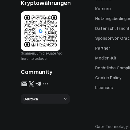
Kryptowährungen
Karriere
Nutzungsbedingu
Datenschutzrichtl
Sponsor von Oracl
Partner
Scannen, um die Gate App
Medien-Kit
herunterzuladen
Rechtliche Compl
Community
Risikoaufklärungs
Cookie Policy
Umgang mit Besc
Licenses
Haftungsausschl
Deutsch
Betriebsregeln
Custody Policy
Gate Technology L
Conflict of Intere