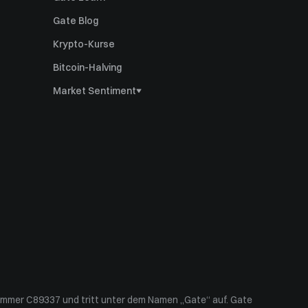
Gate Blog
Krypto-Kurse
Bitcoin-Halving
Market Sentiment
Bitcoin-Dominanz
Altcoin-Saisonindex
Ahr999 Index
Puell Multiple
Angst- und Gierindex
Historische Volatilität
mmer C89337 und tritt unter dem Namen „Gate“ auf. Gate 