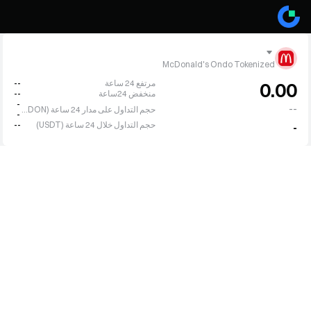
McDonald's Ondo Tokenized
مرتفع 24 ساعة
--
0.00
منخفض 24ساعة
--
-
--
حجم التداول على مدار 24 ساعة (MCDON)
-
حجم التداول خلال 24 ساعة (USDT)
--
-