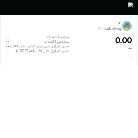
PancakeSwap
مرتفع 24 ساعة
--
0.00
منخفض 24ساعة
--
حجم التداول على مدار 24 ساعة (CAKE)
--
--
حجم التداول خلال 24 ساعة (USDT)
--
-