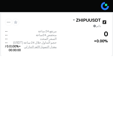
ZHIPUUSDT
دائم
مرتفع 24 ساعة
--
0
منخفض 24ساعة
--
السعر المحدد
--
+0.00%
حجم التداول خلال 24 ساعة
(
USDT
)
--
+0.0100% /
معدل التمويل/العد التنازلي
00:00:00