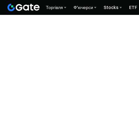
Торгівля
Ф'ючерси
Stocks
ETF