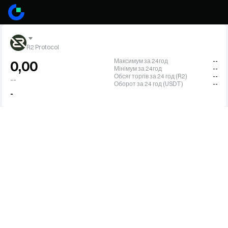
R2 Protocol
Максимум за 24год
--
0,00
Мінімум за 24год
--
Обсяг торгів за 24 год (R2)
--
--
Оборот за 24 год (USDT)
--
-