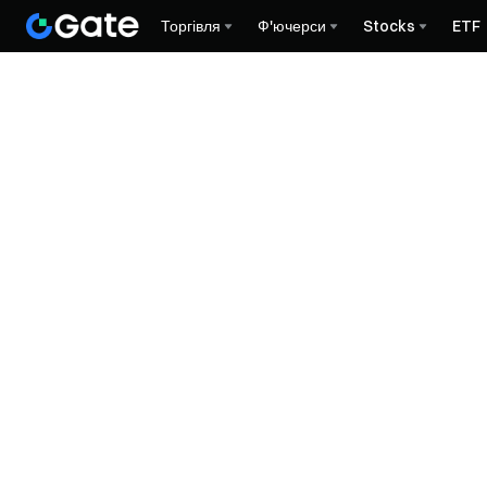
Торгівля
Ф'ючерси
Stocks
ETF