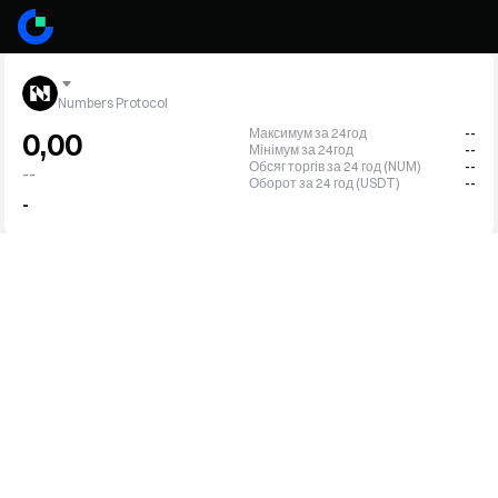
Numbers Protocol
Максимум за 24год
--
0,00
Мінімум за 24год
--
Обсяг торгів за 24 год (NUM)
--
--
Оборот за 24 год (USDT)
--
-