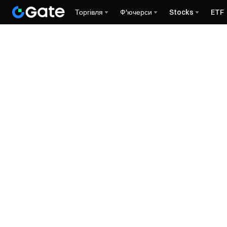
Торгівля
Ф'ючерси
Stocks
ETF