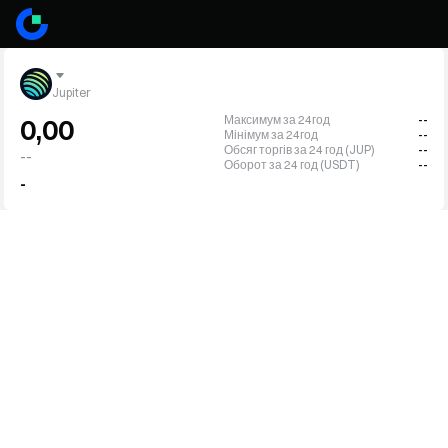
Jupiter
Максимум за 24год
--
0,00
Мінімум за 24год
--
Обсяг торгів за 24 год (JUP)
--
--
Оборот за 24 год (USDT)
--
-