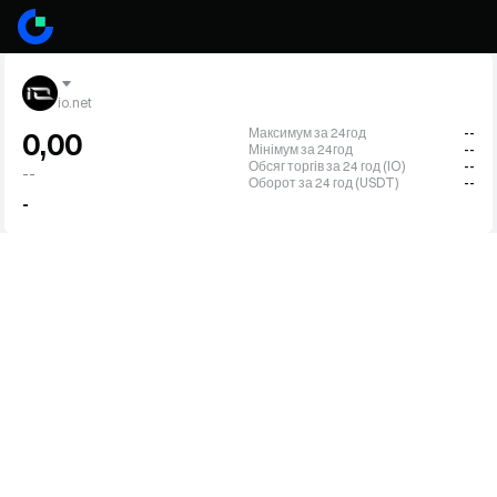
io.net
Максимум за 24год
--
0,00
Мінімум за 24год
--
Обсяг торгів за 24 год (IO)
--
--
Оборот за 24 год (USDT)
--
-