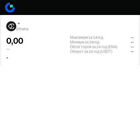
Ethena
Максимум за 24год
--
0,00
Мінімум за 24год
--
Обсяг торгів за 24 год (ENA)
--
--
Оборот за 24 год (USDT)
--
-