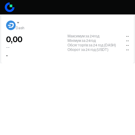
Dash
Максимум за 24год
--
0,00
Мінімум за 24год
--
Обсяг торгів за 24 год (DASH)
--
--
Оборот за 24 год (USDT)
--
-