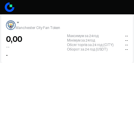
Manchester City Fan Token
Максимум за 24год
--
0,00
Мінімум за 24год
--
Обсяг торгів за 24 год (CITY)
--
--
Оборот за 24 год (USDT)
--
-