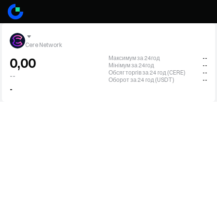
Cere Network
Максимум за 24год
--
0,00
Мінімум за 24год
--
Обсяг торгів за 24 год (CERE)
--
--
Оборот за 24 год (USDT)
--
-